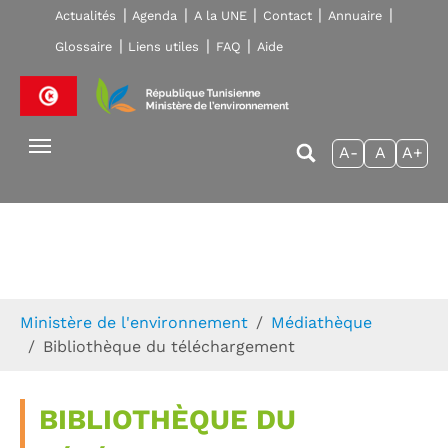
Skip to main navigation
Aller au contenu principal
Skip to page footer
Actualités
Agenda
A la UNE
Contact
Annuaire
Glossaire
Liens utiles
FAQ
Aide
A-
A
A+
Vous êtes ici:
Ministère de l'environnement
Médiathèque
Bibliothèque du téléchargement
BIBLIOTHÈQUE DU