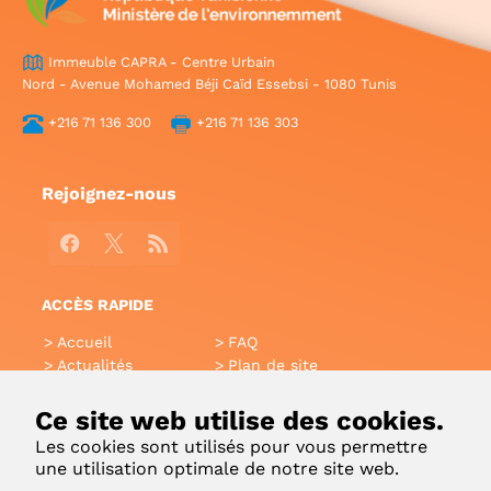
Immeuble CAPRA - Centre Urbain
Nord - Avenue Mohamed Béji Caïd Essebsi - 1080 Tunis
+216 71 136 300
+216 71 136 303
Rejoignez-nous
Facebook
X
RSS
ACCÈS RAPIDE
Accueil
FAQ
Actualités
Plan de site
Annuaire
Aide
Glossaire
Intranet
Ce site web utilise des cookies.
Liens utiles
Applications Mobiles
Les cookies sont utilisés pour vous permettre
Contact
une utilisation optimale de notre site web.