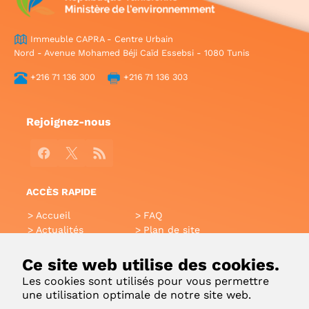
Immeuble CAPRA - Centre Urbain
Nord - Avenue Mohamed Béji Caïd Essebsi - 1080 Tunis
+216 71 136 300
+216 71 136 303
Rejoignez-nous
Facebook
X
RSS
ACCÈS RAPIDE
Accueil
FAQ
Actualités
Plan de site
Annuaire
Aide
Glossaire
Intranet
Ce site web utilise des cookies.
Liens utiles
Applications Mobiles
Les cookies sont utilisés pour vous permettre
Contact
une utilisation optimale de notre site web.