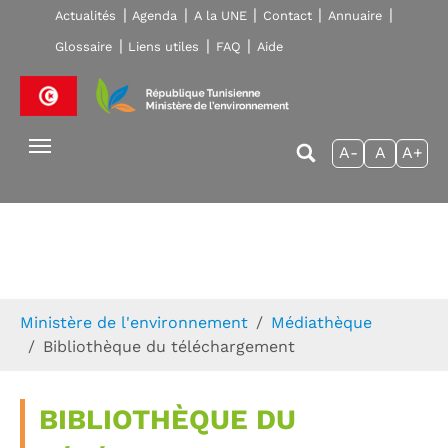
Skip to main navigation
Aller au contenu principal
Skip to page footer
Actualités
Agenda
A la UNE
Contact
Annuaire
Glossaire
Liens utiles
FAQ
Aide
A-
A
A+
Vous êtes ici:
Ministère de l'environnement
Médiathèque
Bibliothèque du téléchargement
BIBLIOTHÈQUE DU