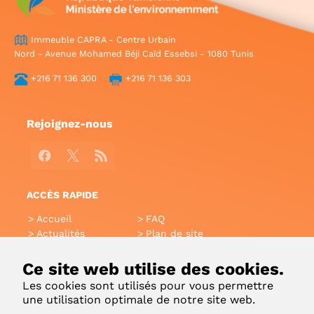
Immeuble CAPRA - Centre Urbain
Nord - Avenue Mohamed Béji Caïd Essebsi - 1080 Tunis
+216 71 136 300
+216 71 136 303
Rejoignez-nous
Facebook
X
RSS
ACCÈS RAPIDE
Accueil
FAQ
Actualités
Plan de site
Annuaire
Aide
Glossaire
Intranet
Ce site web utilise des cookies.
Liens utiles
Applications Mobiles
Les cookies sont utilisés pour vous permettre
Contact
une utilisation optimale de notre site web.