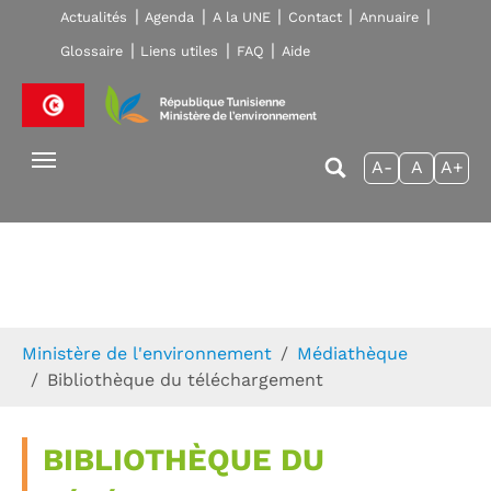
Skip to main navigation
Aller au contenu principal
Skip to page footer
Actualités
Agenda
A la UNE
Contact
Annuaire
Glossaire
Liens utiles
FAQ
Aide
A-
A
A+
Vous êtes ici:
Ministère de l'environnement
Médiathèque
Bibliothèque du téléchargement
BIBLIOTHÈQUE DU