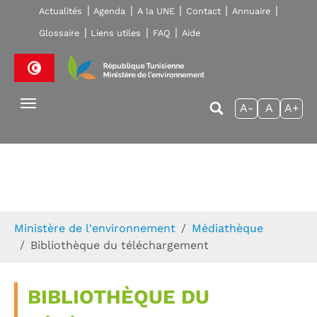
Skip to main navigation
Aller au contenu principal
Skip to page footer
Actualités
Agenda
A la UNE
Contact
Annuaire
Glossaire
Liens utiles
FAQ
Aide
A-
A
A+
Vous êtes ici:
Ministère de l'environnement
Médiathèque
Bibliothèque du téléchargement
BIBLIOTHÈQUE DU