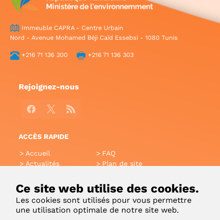
Immeuble CAPRA - Centre Urbain
Nord - Avenue Mohamed Béji Caïd Essebsi - 1080 Tunis
+216 71 136 300
+216 71 136 303
Rejoignez-nous
Facebook
X
RSS
ACCÈS RAPIDE
Accueil
FAQ
Actualités
Plan de site
Annuaire
Aide
Glossaire
Intranet
Ce site web utilise des cookies.
Liens utiles
Applications Mobiles
Les cookies sont utilisés pour vous permettre
Contact
une utilisation optimale de notre site web.