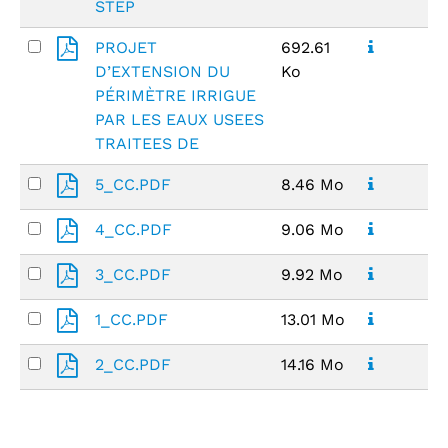
STEP
PROJET
692.61
D’EXTENSION DU
Ko
PÉRIMÈTRE IRRIGUE
PAR LES EAUX USEES
TRAITEES DE
5_CC.PDF
8.46 Mo
4_CC.PDF
9.06 Mo
3_CC.PDF
9.92 Mo
1_CC.PDF
13.01 Mo
2_CC.PDF
14.16 Mo