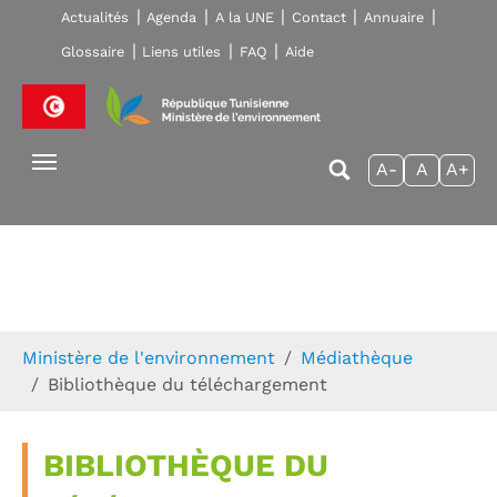
Skip to main navigation
Aller au contenu principal
Skip to page footer
Actualités
Agenda
A la UNE
Contact
Annuaire
Glossaire
Liens utiles
FAQ
Aide
A-
A
A+
Vous êtes ici:
Ministère de l'environnement
Médiathèque
Bibliothèque du téléchargement
BIBLIOTHÈQUE DU