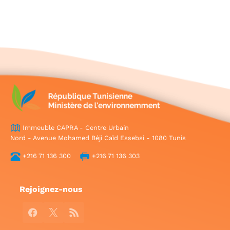
Immeuble CAPRA - Centre Urbain
Nord - Avenue Mohamed Béji Caïd Essebsi - 1080 Tunis
+216 71 136 300
+216 71 136 303
Rejoignez-nous
Facebook
X
RSS