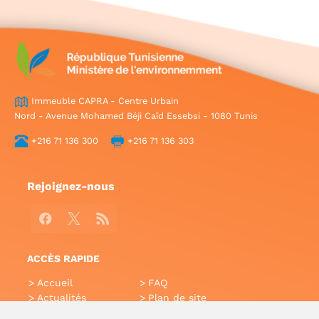
Immeuble CAPRA - Centre Urbain
Nord - Avenue Mohamed Béji Caïd Essebsi - 1080 Tunis
+216 71 136 300
+216 71 136 303
Rejoignez-nous
Facebook
X
RSS
ACCÈS RAPIDE
Accueil
FAQ
Actualités
Plan de site
Annuaire
Aide