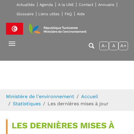
Skip to main navigation
Aller au contenu principal
Skip to page footer
Actualités
Agenda
A la UNE
Contact
Annuaire
Glossaire
Liens utiles
FAQ
Aide
A-
A
A+
Vous êtes ici:
Ministère de l'environnement
Accueil
Statistiques
Les dernières mises à jour
LES DERNIÈRES MISES À