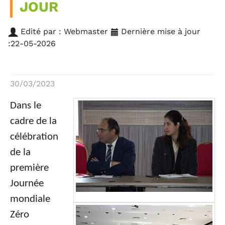
JOUR
Edité par : Webmaster
Dernière mise à jour
:22-05-2026
30/03/2023
Dans le
cadre de la
célébration
de la
première
Journée
mondiale
Zéro