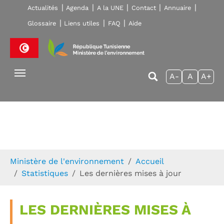
Skip to main navigation
Aller au contenu principal
Skip to page footer
Actualités
Agenda
A la UNE
Contact
Annuaire
Glossaire
Liens utiles
FAQ
Aide
A-
A
A+
Vous êtes ici:
Ministère de l'environnement
Accueil
Statistiques
Les dernières mises à jour
LES DERNIÈRES MISES À