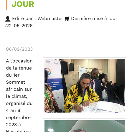
JOUR
Edité par : Webmaster
Dernière mise à jour
:22-05-2026
06/09/2023
A l’occasion
de la tenue
du 1er
Sommet
africain sur
le climat,
organisé du
4 au 6
septembre
2023 à
Nairobi par