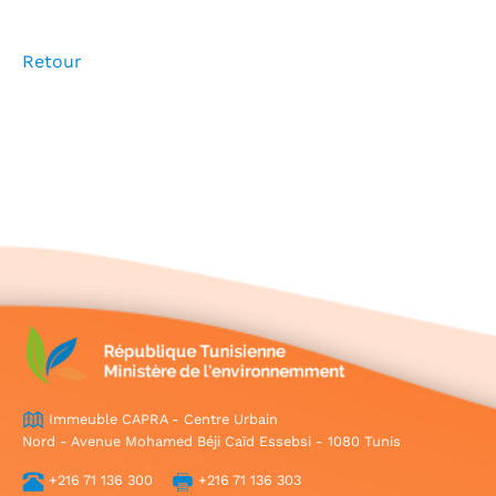
Retour
Immeuble CAPRA - Centre Urbain
Nord - Avenue Mohamed Béji Caïd Essebsi - 1080 Tunis
+216 71 136 300
+216 71 136 303