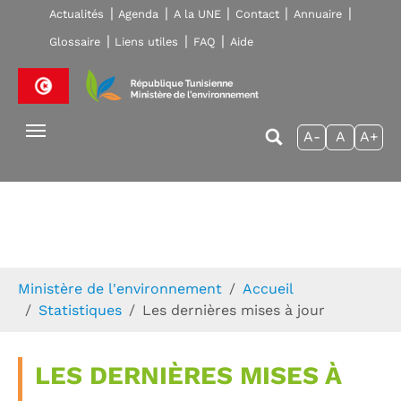
Skip to main navigation
Aller au contenu principal
Skip to page footer
Actualités
Agenda
A la UNE
Contact
Annuaire
Glossaire
Liens utiles
FAQ
Aide
A-
A
A+
Vous êtes ici:
Ministère de l'environnement
Accueil
Statistiques
Les dernières mises à jour
LES DERNIÈRES MISES À