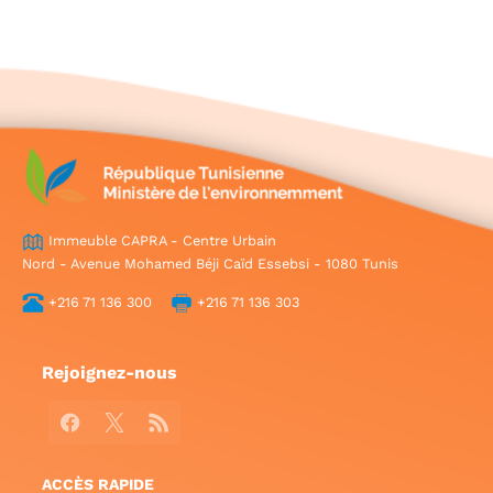
Immeuble CAPRA - Centre Urbain
Nord - Avenue Mohamed Béji Caïd Essebsi - 1080 Tunis
+216 71 136 300
+216 71 136 303
Rejoignez-nous
Facebook
X
RSS
ACCÈS RAPIDE