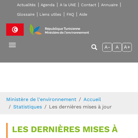
Skip to main navigation
Aller au contenu principal
Skip to page footer
Actualités
Agenda
A la UNE
Contact
Annuaire
Glossaire
Liens utiles
FAQ
Aide
A-
A
A+
Vous êtes ici:
Ministère de l'environnement
Accueil
Statistiques
Les dernières mises à jour
LES DERNIÈRES MISES À