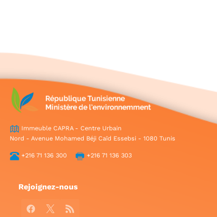
Immeuble CAPRA - Centre Urbain
Nord - Avenue Mohamed Béji Caïd Essebsi - 1080 Tunis
+216 71 136 300
+216 71 136 303
Rejoignez-nous
Facebook
X
RSS