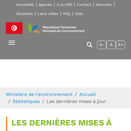
Skip to main navigation
Aller au contenu principal
Skip to page footer
Actualités
Agenda
A la UNE
Contact
Annuaire
Glossaire
Liens utiles
FAQ
Aide
A-
A
A+
Vous êtes ici:
Ministère de l'environnement
Accueil
Statistiques
Les dernières mises à jour
LES DERNIÈRES MISES À