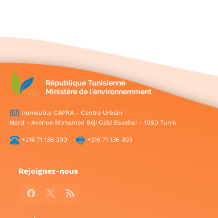
Immeuble CAPRA - Centre Urbain
Nord - Avenue Mohamed Béji Caïd Essebsi - 1080 Tunis
+216 71 136 300
+216 71 136 303
Rejoignez-nous
Facebook
X
RSS