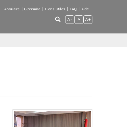
Annuaire
Glossaire
Liens utiles
FAQ
Aide
A-
A
A+