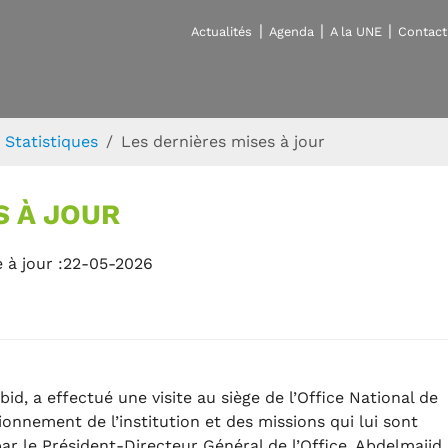
Actualités
Agenda
A la UNE
Contact
Statistiques
Les dernières mises à jour
S À JOUR
 à jour :22-05-2026
id, a effectué une visite au siège de l’Office National de
onnement de l’institution et des missions qui lui sont
i par le Président-Directeur Général de l’Office, Abdelmajid