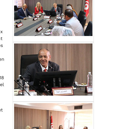
ux
nt
es
en
18
el
ut