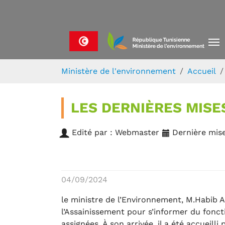
Skip to main navigation
Aller au contenu principal
Skip to page footer
Vous êtes ici:
Ministère de l'environnement
Accueil
LES DERNIÈRES MISE
Edité par : Webmaster
Dernière mise
04/09/2024
le ministre de l’Environnement, M.Habib Ab
l’Assainissement pour s’informer du foncti
assignées. À son arrivée, il a été accueill