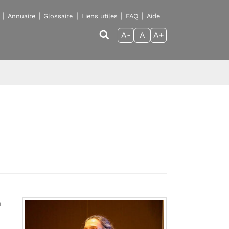
Annuaire
Glossaire
Liens utiles
FAQ
Aide
A-
A
A+
n