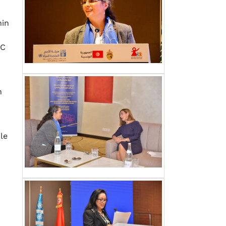
nin
SC
n
le