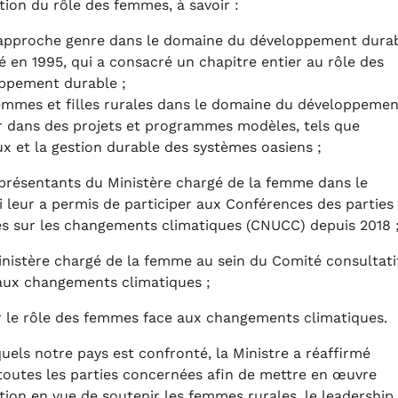
tion du rôle des femmes, à savoir :
 l'approche genre dans le domaine du développement dura
é en 1995, qui a consacré un chapitre entier au rôle des
oppement durable ;
emmes et filles rurales dans le domaine du développemen
tir dans des projets et programmes modèles, tels que
x et la gestion durable des systèmes oasiens ;
présentants du Ministère chargé de la femme dans le
i leur a permis de participer aux Conférences des parties
es sur les changements climatiques (CNUCC) depuis 2018 
inistère chargé de la femme au sein du Comité consultati
 aux changements climatiques ;
ur le rôle des femmes face aux changements climatiques.
quels notre pays est confronté, la Ministre a réaffirmé
 toutes les parties concernées afin de mettre en œuvre
tion en vue de soutenir les femmes rurales, le leadership