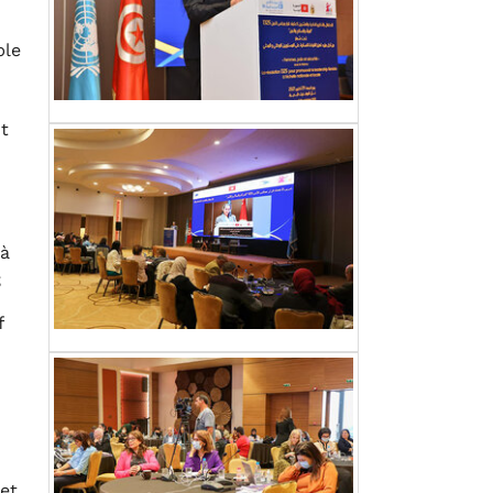
ble
t
 à
;
f
 et