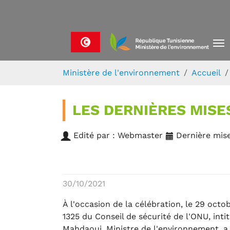
Skip to main navigation
Aller au contenu principal
Skip to page footer
Vous êtes ici:
Ministère de l'environnement
Accueil
LES DERNIÈRES MISE
Edité par : Webmaster
Dernière mise
30/10/2021
À l'occasion de la célébration, le 29 octo
1325 du Conseil de sécurité de l'ONU, int
Mahdaoui, Ministre de l'environnement, a 