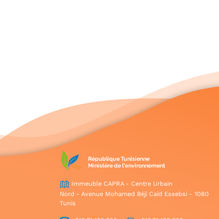
Immeuble CAPRA - Centre Urbain
Nord - Avenue Mohamed Béji Caïd Essebsi - 1080
Tunis