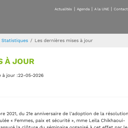
Actualités
Agenda
A la UNE
Contact
Statistiques
Les dernières mises à jour
S À JOUR
 à jour :22-05-2026
bre 2021, du 21e anniversaire de l'adoption de la résolutio
itulée « Femmes, paix et sécurité », mme Leila Chikhaoui-
assuré la clôture du séminaire organisé à cet effet par le