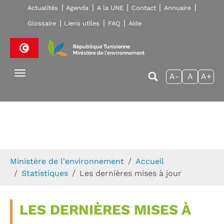
Skip to main navigation
Aller au contenu principal
Skip to page footer
Actualités
Agenda
A la UNE
Contact
Annuaire
Glossaire
Liens utiles
FAQ
Aide
A-
A
A+
Vous êtes ici:
Ministère de l'environnement
Accueil
Statistiques
Les dernières mises à jour
LES DERNIÈRES MISES À