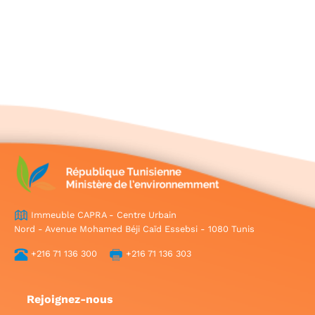
Immeuble CAPRA - Centre Urbain
Nord - Avenue Mohamed Béji Caïd Essebsi - 1080 Tunis
+216 71 136 300
+216 71 136 303
Rejoignez-nous