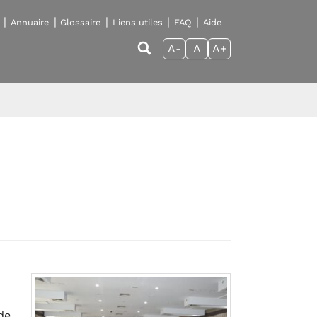
Annuaire
Glossaire
Liens utiles
FAQ
Aide
A-
A
A+
de