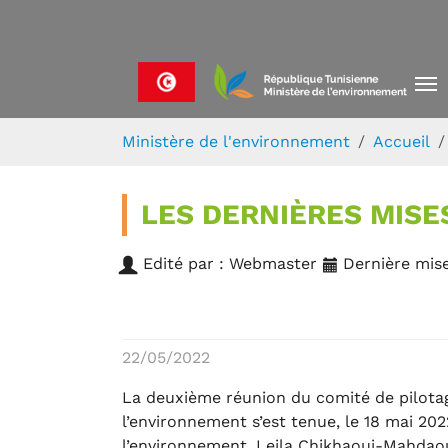
Skip to main navigation
Aller au contenu principal
Skip to page footer
Vous êtes ici:
Ministère de l'environnement
Accueil
LES DERNIÈRES MISE
Edité par : Webmaster
Dernière mise
22/05/2022
La deuxième réunion du comité de pilotage
l’environnement s’est tenue, le 18 mai 20
l’environnement, Leila Chikhaoui-Mahdaoui