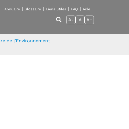
Annuaire
Glossaire
Liens utiles
FAQ
Aide
A-
A
A+
tère de l’Environnement