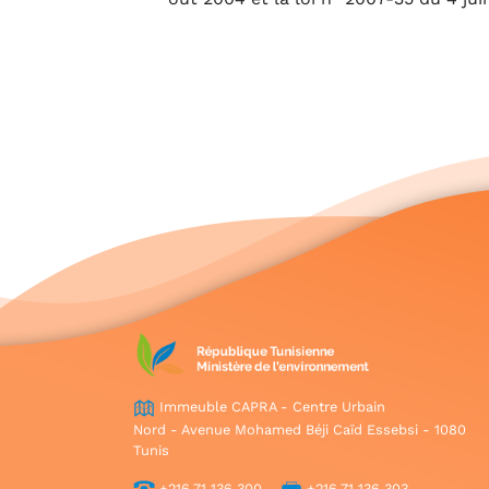
Immeuble CAPRA - Centre Urbain
Nord - Avenue Mohamed Béji Caïd Essebsi - 1080
Tunis
+216 71 136 300
+216 71 136 303