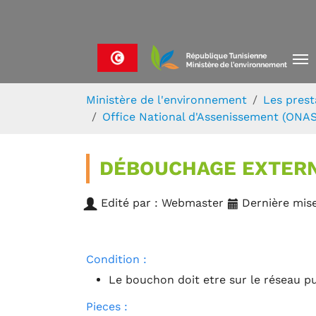
Skip to main navigation
Aller au contenu principal
Skip to page footer
Vous êtes ici:
Ministère de l'environnement
Les prest
Office National d'Assenissement (ONAS
DÉBOUCHAGE EXTER
Edité par : Webmaster
Dernière mise
Condition :
Le bouchon doit etre sur le réseau pu
Pieces :