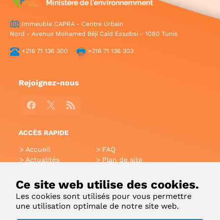
Immeuble CAPRA - Centre Urbain
Nord - Avenue Mohamed Béji Caïd Essebsi - 1080 Tunis
+216 71 136 300
+216 71 136 303
Rejoignez-nous
Facebook
X
RSS
ACCÈS RAPIDE
Accueil
FAQ
Actualités
Plan de site
Annuaire
Aide
Glossaire
Intranet
Ce site web utilise des cookies.
Liens utiles
Applications Mobiles
Les cookies sont utilisés pour vous permettre
Contact
une utilisation optimale de notre site web.