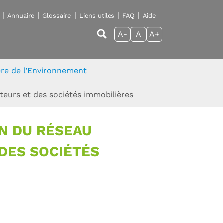
Annuaire
Glossaire
Liens utiles
FAQ
Aide
A-
A
A+
tère de l’Environnement
teurs et des sociétés immobilières
N DU RÉSEAU
DES SOCIÉTÉS