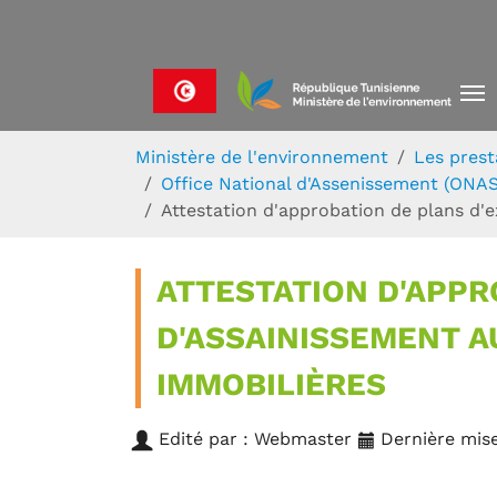
Skip to main navigation
Aller au contenu principal
Skip to page footer
Vous êtes ici:
Ministère de l'environnement
Les prest
Office National d'Assenissement (ONAS
Attestation d'approbation de plans d'
ATTESTATION D'APPR
D'ASSAINISSEMENT A
IMMOBILIÈRES
Edité par : Webmaster
Dernière mise