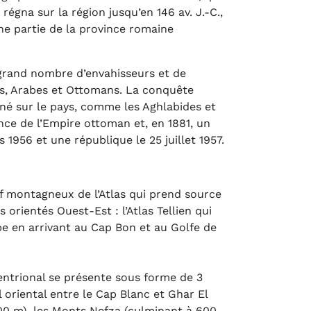
égna sur la région jusqu’en 146 av. J.-C.,
ne partie de la province romaine
 grand nombre d’envahisseurs et de
ins, Arabes et Ottomans. La conquête
né sur le pays, comme les Aghlabides et
ince de l’Empire ottoman et, en 1881, un
1956 et une république le 25 juillet 1957.
if montagneux de l’Atlas qui prend source
orientés Ouest-Est : l’Atlas Tellien qui
mpe en arrivant au Cap Bon et au Golfe de
ptentrional se présente sous forme de 3
 oriental entre le Cap Blanc et Ghar El
000 m), les Monts Nefza (culminant à 600