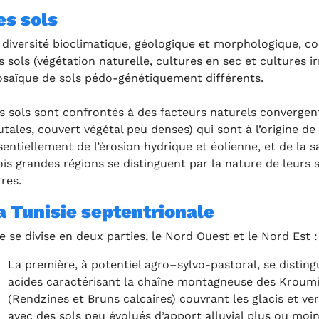
es sols
 diversité bioclimatique, géologique et morphologique, c
s sols (végétation naturelle, cultures en sec et cultures irr
saïque de sols pédo-génétiquement différents.
s sols sont confrontés à des facteurs naturels convergent
utales, couvert végétal peu denses) qui sont à l’origine de l
sentiellement de l’érosion hydrique et éolienne, et de la sa
ois grandes régions se distinguent par la nature de leurs 
rres.
a Tunisie septentrionale
le se divise en deux parties, le Nord Ouest et le Nord Est :
La première, à potentiel agro–sylvo-pastoral, se disti
acides caractérisant la chaîne montagneuse des Kroum
(Rendzines et Bruns calcaires) couvrant les glacis et ver
avec des sols peu évolués d’apport alluvial plus ou mo