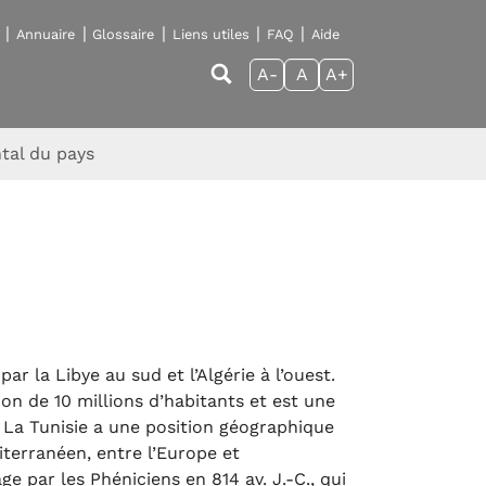
Annuaire
Glossaire
Liens utiles
FAQ
Aide
A-
A
A+
tal du pays
par la Libye au sud et l’Algérie à l’ouest.
on de 10 millions d’habitants et est une
. La Tunisie a une position géographique
diterranéen, entre l’Europe et
ge par les Phéniciens en 814 av. J.-C., qui