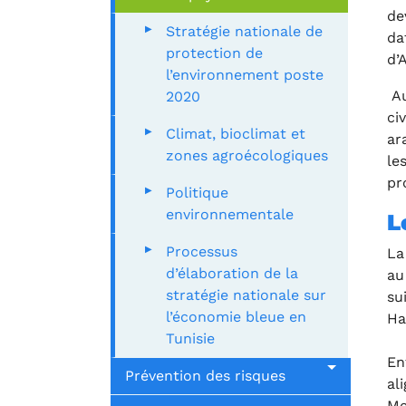
de
Stratégie nationale de
da
protection de
d’
l’environnement poste
Au
2020
ci
Climat, bioclimat et
ar
zones agroécologiques
le
pr
Politique
environnementale
L
Processus
La
d’élaboration de la
au
stratégie nationale sur
su
l’économie bleue en
Ha
Tunisie
En
Prévention des risques
al
Me