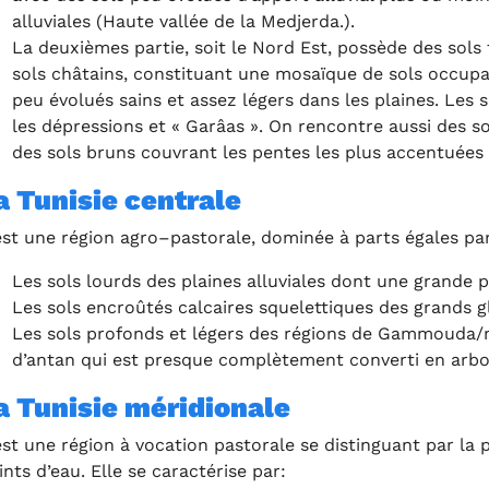
alluviales (Haute vallée de la Medjerda.).
La deuxièmes partie, soit le Nord Est, possède des sols t
sols châtains, constituant une mosaïque de sols occupant
peu évolués sains et assez légers dans les plaines. Le
les dépressions et « Garâas ». On rencontre aussi des s
des sols bruns couvrant les pentes les plus accentuées
a Tunisie centrale
est une région agro–pastorale, dominée à parts égales par
Les sols lourds des plaines alluviales dont une grande 
Les sols encroûtés calcaires squelettiques des grands gl
Les sols profonds et légers des régions de Gammouda/m
d’antan qui est presque complètement converti en arboric
a Tunisie méridionale
est une région à vocation pastorale se distinguant par l
ints d’eau. Elle se caractérise par: