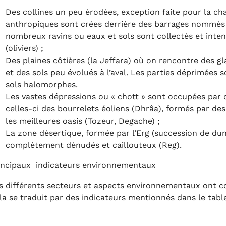
Des collines un peu érodées, exception faite pour la c
anthropiques sont crées derrière des barrages nommés «
nombreux ravins ou eaux et sols sont collectés et inte
(oliviers) ;
Des plaines côtières (la Jeffara) où on rencontre des g
et des sols peu évolués à l’aval. Les parties déprimées
sols halomorphes.
Les vastes dépressions ou « chott » sont occupées par de
celles-ci des bourrelets éoliens (Dhrâa), formés par de
les meilleures oasis (Tozeur, Degache) ;
La zone désertique, formée par l’Erg (succession de dun
complètement dénudés et caillouteux (Reg).
incipaux indicateurs environnementaux
s différents secteurs et aspects environnementaux ont co
la se traduit par des indicateurs mentionnés dans le tabl