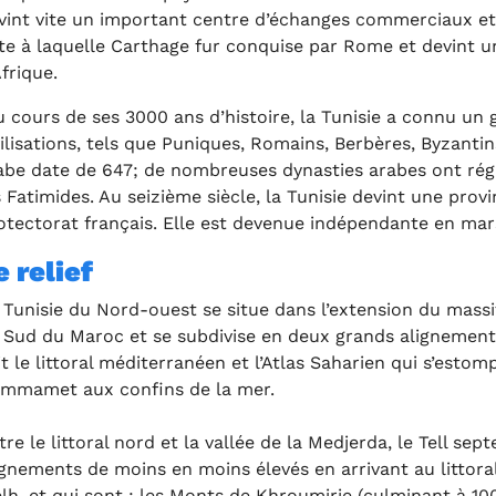
vint vite un important centre d’échanges commerciaux et r
te à laquelle Carthage fur conquise par Rome et devint u
Afrique.
 cours de ses 3000 ans d’histoire, la Tunisie a connu un
vilisations, tels que Puniques, Romains, Berbères, Byzant
abe date de 647; de nombreuses dynasties arabes ont rég
s Fatimides. Au seizième siècle, la Tunisie devint une prov
otectorat français. Elle est devenue indépendante en mars 
e relief
 Tunisie du Nord-ouest se situe dans l’extension du mass
 Sud du Maroc et se subdivise en deux grands alignements 
it le littoral méditerranéen et l’Atlas Saharien qui s’esto
mmamet aux confins de la mer.
tre le littoral nord et la vallée de la Medjerda, le Tell se
ignements de moins en moins élevés en arrivant au littoral
lh, et qui sont : les Monts de Khroumirie (culminant à 1