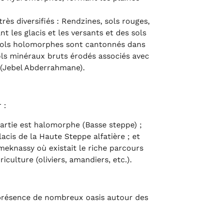
rès diversifiés : Rendzines, sols rouges,
 les glacis et les versants et des sols
s sols holomorphes sont cantonnés dans
ols minéraux bruts érodés associés avec
 (Jebel Abderrahmane).
 :
partie est halomorphe (Basse steppe) ;
acis de la Haute Steppe alfatière ; et
eknassy où existait le riche parcours
ulture (oliviers, amandiers, etc.).
a présence de nombreux oasis autour des