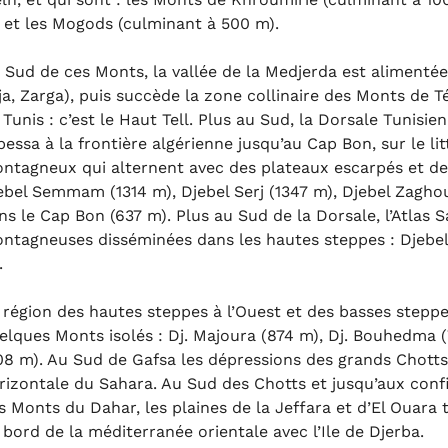
 et les Mogods (culminant à 500 m).
 Sud de ces Monts, la vallée de la Medjerda est alimentée
ja, Zarga), puis succède la zone collinaire des Monts de Té
 Tunis : c’est le Haut Tell. Plus au Sud, la Dorsale Tunisi
bessa à la frontière algérienne jusqu’au Cap Bon, sur le li
ntagneux qui alternent avec des plateaux escarpés et de
ebel Semmam (1314 m), Djebel Serj (1347 m), Djebel Zagho
ns le Cap Bon (637 m). Plus au Sud de la Dorsale, l’Atlas 
ntagneuses disséminées dans les hautes steppes : Djebel 
.
 région des hautes steppes à l’Ouest et des basses steppes
elques Monts isolés : Dj. Majoura (874 m), Dj. Bouhedma (
08 m). Au Sud de Gafsa les dépressions des grands Chotts
rizontale du Sahara. Au Sud des Chotts et jusqu’aux confi
s Monts du Dahar, les plaines de la Jeffara et d’El Ouara 
 bord de la méditerranée orientale avec l’Ile de Djerba.