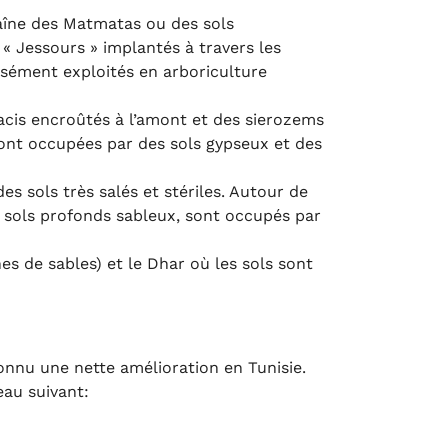
haîne des Matmatas ou des sols
 Jessours » implantés à travers les
nsément exploités en arboriculture
lacis encroûtés à l’amont et des sierozems
 sont occupées par des sols gypseux et des
s sols très salés et stériles. Autour de
s sols profonds sableux, sont occupés par
es de sables) et le Dhar où les sols sont
nnu une nette amélioration en Tunisie.
eau suivant: