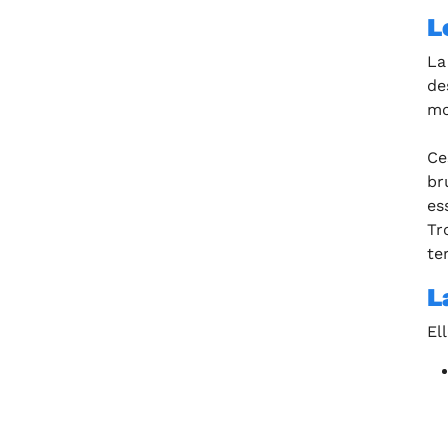
L
La
de
mo
Ce
br
es
Tr
te
L
El