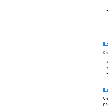
L
C’
L
C’
po