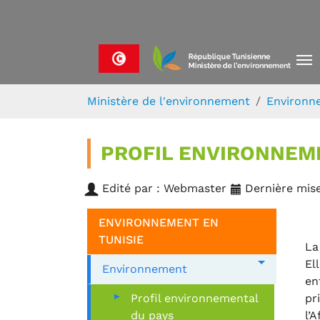
Skip to main navigation
Aller au contenu principal
Skip to page footer
Vous êtes ici:
Ministère de l'environnement
Environn
PROFIL ENVIRONNEM
Edité par : Webmaster
Dernière mise
ENVIRONNEMENT EN
TUNISIE
La
El
Environnement
en
Profil environnemental
pr
du pays
l’