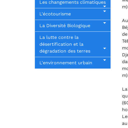
Les changements climatiques
m)
L'écotourisme
Au
La Diversité Biologique
Bé
de
La lutte contre la
Té
désertification et la
mo
dégradation des terres
Dj
da
L'environnement urbain
mo
m)
La
qu
(6
ho
Le
au