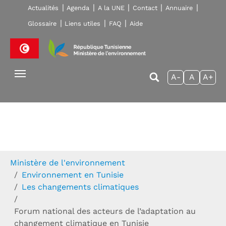
Skip to main navigation
Aller au contenu principal
Skip to page footer
Actualités
Agenda
A la UNE
Contact
Annuaire
Glossaire
Liens utiles
FAQ
Aide
A-
A
A+
Vous êtes ici:
Ministère de l'environnement
Environnement en Tunisie
Les changements climatiques
Forum national des acteurs de l’adaptation au
changement climatique en Tunisie