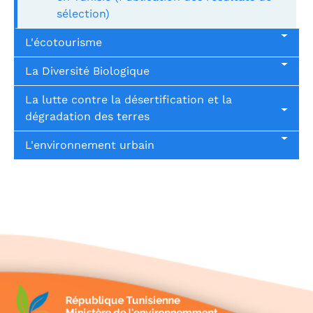
sélection)
L'écotourisme
La Diversité Biologique
La lutte contre la désertification et la
dégradation des terres
L'environnement urbain