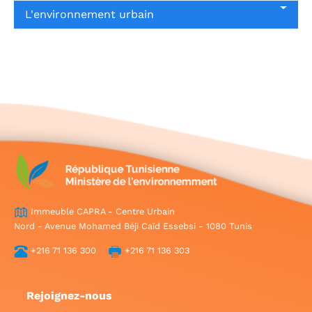
L'environnement urbain
Immeuble CAPRA - Centre Urbain
Nord - Avenue Mohamed Béji Caïd Essebsi - 1080 Tunis
+216 71 136 300
+216 71 136 303
Rejoignez-nous