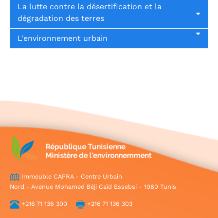
La lutte contre la désertification et la
dégradation des terres
L'environnement urbain
Immeuble CAPRA - Centre Urbain
Nord - Avenue Mohamed Béji Caïd Essebsi - 1080 Tunis
+216 71 136 300
+216 71 136 303